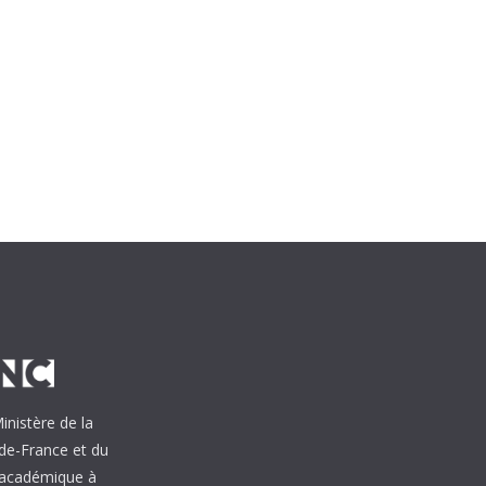
inistère de la
de-France et du
e académique à