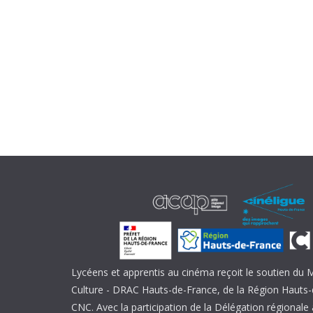
Lycéens et apprentis au cinéma reçoit le soutien du M
Culture - DRAC Hauts-de-France, de la Région Hauts-
CNC. Avec la participation de la Délégation régional