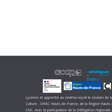
Lycéens et apprentis au cinéma reçoit le soutien du M
Culture - DRAC Hauts-de-France, de la Région Hauts-
CNC. Avec la participation de la Délégation régional