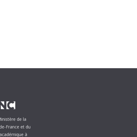
inistère de la
de-France et du
e académique à