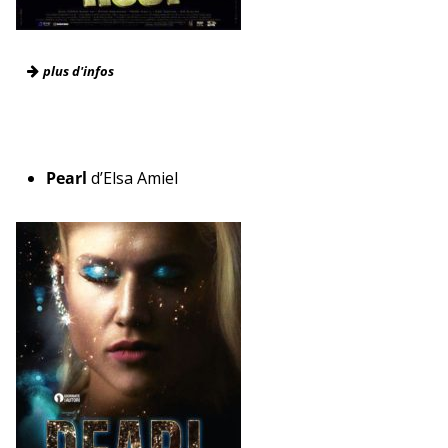
plus d'infos
Corée du Sud / 2006 / 1h55 / Horreur / Couleur / VOST
Avec Song Kang-ho , Byeon Hie-bong , Park Hae-il, etc.
Pearl
d’Elsa Amiel