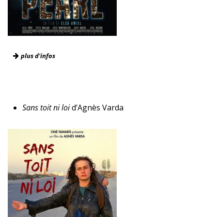
plus d'infos
France / 2018 / 1h22 / Drame / Couleurs / VOST
Avec Peter Mullan, Arieh Worthalter, Julia Föry…
Sans toit ni loi
d’Agnès Varda