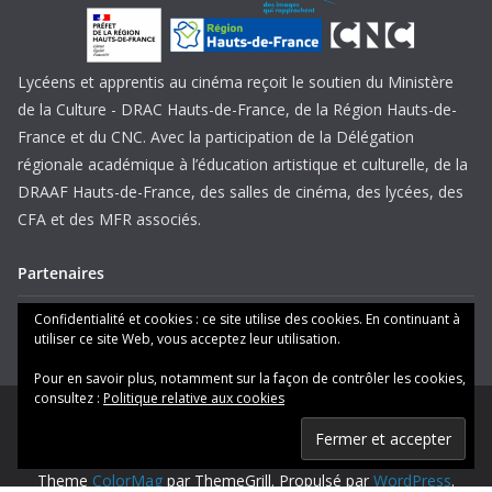
Lycéens et apprentis au cinéma reçoit le soutien du Ministère
de la Culture - DRAC Hauts-de-France, de la Région Hauts-de-
France et du CNC. Avec la participation de la Délégation
régionale académique à l’éducation artistique et culturelle, de la
DRAAF Hauts-de-France, des salles de cinéma, des lycées, des
CFA et des MFR associés.
Partenaires
Mentions légales
Confidentialité et cookies : ce site utilise des cookies. En continuant à
utiliser ce site Web, vous acceptez leur utilisation.
Pour en savoir plus, notamment sur la façon de contrôler les cookies,
consultez :
Politique relative aux cookies
Copyright © 2026
Lycéens et apprentis au cinéma Hauts-de-
France
. Tous droits réservés.
Theme
ColorMag
par ThemeGrill. Propulsé par
WordPress
.