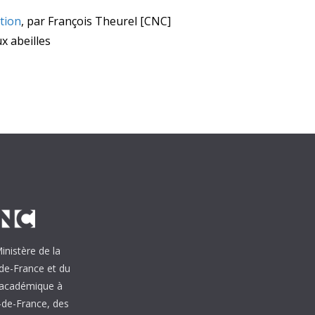
ction
, par François Theurel [CNC]
x abeilles
inistère de la
de-France et du
e académique à
s-de-France, des